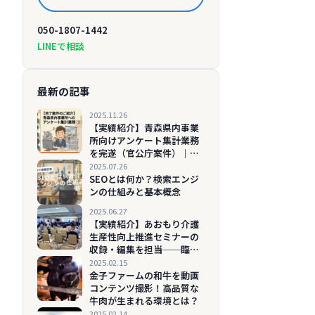
050-1807-1442
LINEで相談
最新の記事
2025.11.26
【実績紹介】青森県内事業
所向けアンケート集計業務
を完遂（官公庁案件）｜リ
スト整備から報告書作成ま
2025.07.26
で
SEOとは何か？検索エンジ
ンの仕組みと基本概念
2025.06.27
【実績紹介】あおもり介護
生産性向上推進セミナーの
収録・編集を担当──臨場
感とわかりやすさを両立し
2025.02.15
たオンデマンド配信用映像
金子ファームの和牛を動画
を制作
コンテンツ撮影！高品質な
牛肉が生まれる環境とは？
2025.02.14