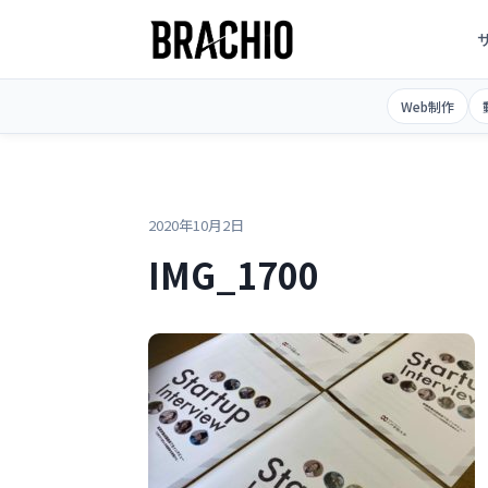
コ
ン
テ
TOP
>
>
IMG_1700
ン
Web制作
ツ
へ
ス
キ
2020年10月2日
ッ
IMG_1700
プ