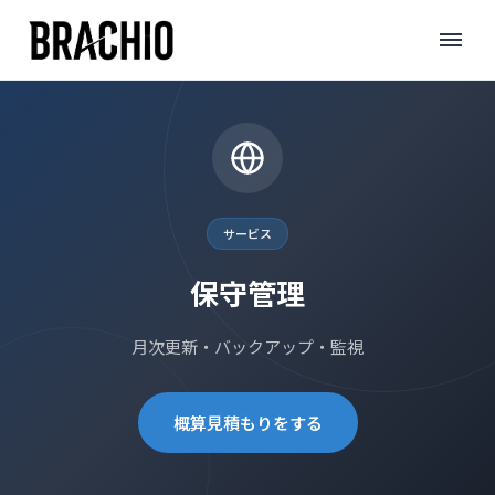
コ
TOP
>
サービス
>
保守管理
ン
テ
ン
ツ
へ
ス
キ
サービス
ッ
保守管理
プ
月次更新・バックアップ・監視
概算見積もりをする