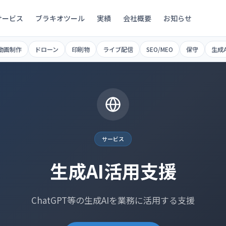
サービス
ブラキオツール
実績
会社概要
お知らせ
動画制作
ドローン
印刷物
ライブ配信
SEO/MEO
保守
生成A
サービス
生成AI活用支援
ChatGPT等の生成AIを業務に活用する支援