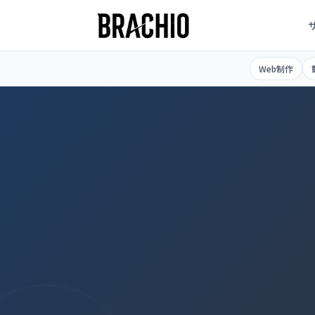
コ
ン
テ
TOP
>
サービス
>
生成AI活用支援
ン
Web制作
ツ
へ
ス
キ
ッ
プ