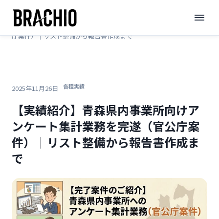
コ
TOP
>
ブログ
>
ン
【実績紹介】青森県内事業所向けアンケート集計業務を完遂（官公
テ
庁案件）｜リスト整備から報告書作成まで
ン
ツ
へ
各種実績
ス
2025年11月26日
キ
【実績紹介】青森県内事業所向けア
ッ
ンケート集計業務を完遂（官公庁案
プ
件）｜リスト整備から報告書作成ま
で