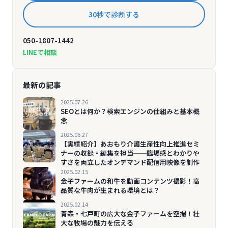
30秒で診断する
050-1807-1442
LINEで相談
最新の記事
2025.07.26
SEOとは何か？検索エンジンの仕組みと基本概
念
2025.06.27
【実績紹介】あおもり介護生産性向上推進セミ
ナーの収録・編集を担当──臨場感とわかりや
すさを両立したオンデマンド配信用映像を制作
2025.02.15
金子ファームの和牛を動画コンテンツ撮影！高
品質な牛肉が生まれる環境とは？
2025.02.14
青森・七戸町の広大な金子ファームを空撮！壮
大な牧場の魅力を伝える