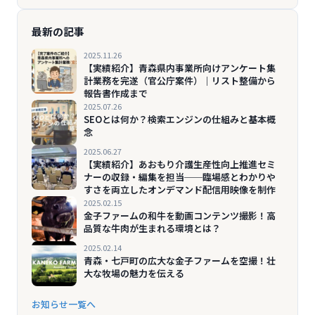
最新の記事
2025.11.26
【実績紹介】青森県内事業所向けアンケート集
計業務を完遂（官公庁案件）｜リスト整備から
報告書作成まで
2025.07.26
SEOとは何か？検索エンジンの仕組みと基本概
念
2025.06.27
【実績紹介】あおもり介護生産性向上推進セミ
ナーの収録・編集を担当──臨場感とわかりや
すさを両立したオンデマンド配信用映像を制作
2025.02.15
金子ファームの和牛を動画コンテンツ撮影！高
品質な牛肉が生まれる環境とは？
2025.02.14
青森・七戸町の広大な金子ファームを空撮！壮
大な牧場の魅力を伝える
お知らせ一覧へ