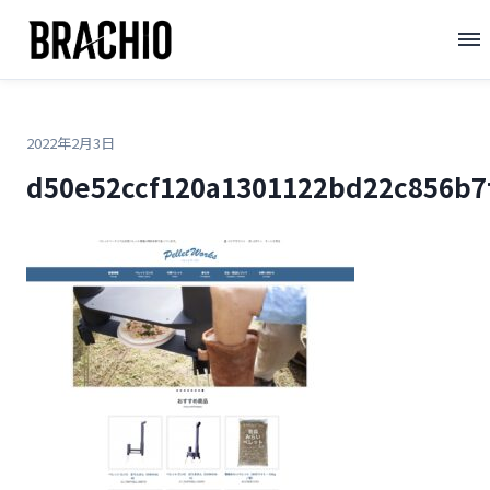
コ
TOP
>
>
d50e52ccf120a1301122bd22c856b7f7
ン
テ
ン
ツ
2022年2月3日
へ
d50e52ccf120a1301122bd22c856b7
ス
キ
ッ
プ