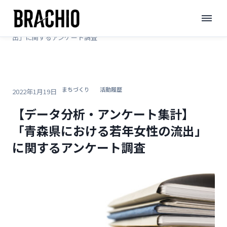
コ
TOP
>
ブログ
>
ン
【データ分析・アンケート集計】「青森県における若年女性の流
テ
出」に関するアンケート調査
ン
ツ
へ
まちづくり
活動履歴
ス
2022年1月19日
キ
【データ分析・アンケート集計】
ッ
「青森県における若年女性の流出」
プ
に関するアンケート調査