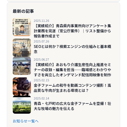
最新の記事
2025.11.26
【実績紹介】青森県内事業所向けアンケート集
計業務を完遂（官公庁案件）｜リスト整備から
報告書作成まで
2025.07.26
SEOとは何か？検索エンジンの仕組みと基本概
念
2025.06.27
【実績紹介】あおもり介護生産性向上推進セミ
ナーの収録・編集を担当──臨場感とわかりや
すさを両立したオンデマンド配信用映像を制作
2025.02.15
金子ファームの和牛を動画コンテンツ撮影！高
品質な牛肉が生まれる環境とは？
2025.02.14
青森・七戸町の広大な金子ファームを空撮！壮
大な牧場の魅力を伝える
お知らせ一覧へ