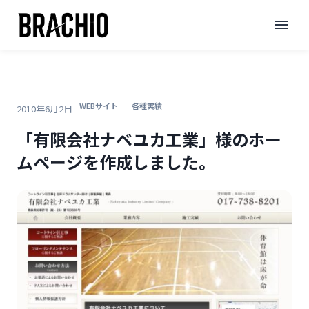
コ
TOP
>
ブログ
>
ン
「有限会社ナベユカ工業」様のホームページを作成しました。
テ
ン
ツ
へ
WEBサイト
各種実績
2010年6月2日
ス
「有限会社ナベユカ工業」様のホー
キ
ムページを作成しました。
ッ
プ