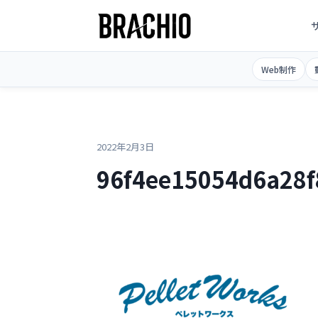
コ
ン
テ
TOP
>
>
96f4ee15054d6a28f859718ef133478d
ン
Web制作
ツ
へ
ス
キ
2022年2月3日
ッ
96f4ee15054d6a28f
プ