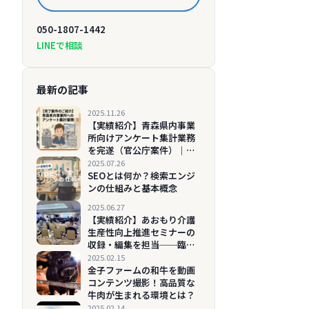
050-1807-1442
LINEで相談
最新の記事
2025.11.26
【実績紹介】青森県内事業
所向けアンケート集計業務
を完遂（官公庁案件）｜リ
スト整備から報告書作成ま
2025.07.26
で
SEOとは何か？検索エンジ
ンの仕組みと基本概念
2025.06.27
【実績紹介】あおもり介護
生産性向上推進セミナーの
収録・編集を担当──臨場
感とわかりやすさを両立し
2025.02.15
たオンデマンド配信用映像
金子ファームの和牛を動画
を制作
コンテンツ撮影！高品質な
牛肉が生まれる環境とは？
2025.02.14