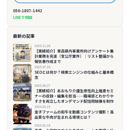
050-1807-1442
LINEで相談
最新の記事
2025.11.26
【実績紹介】青森県内事業所向けアンケート集
計業務を完遂（官公庁案件）｜リスト整備から
報告書作成まで
2025.07.26
SEOとは何か？検索エンジンの仕組みと基本概
念
2025.06.27
【実績紹介】あおもり介護生産性向上推進セミ
ナーの収録・編集を担当──臨場感とわかりや
すさを両立したオンデマンド配信用映像を制作
2025.02.15
金子ファームの和牛を動画コンテンツ撮影！高
品質な牛肉が生まれる環境とは？
2025.02.14