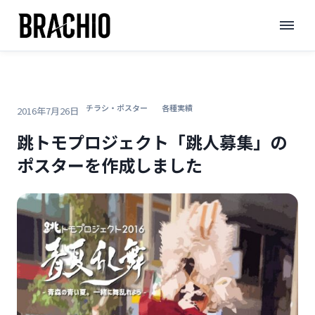
コ
TOP
>
ブログ
>
ン
跳トモプロジェクト「跳人募集」のポスターを作成しました
テ
ン
ツ
へ
チラシ・ポスター
各種実績
2016年7月26日
ス
跳トモプロジェクト「跳人募集」の
キ
ポスターを作成しました
ッ
プ