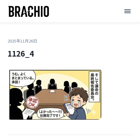
コ
TOP
>
>
1126_4
ン
テ
ン
ツ
2025年11月26日
へ
1126_4
ス
キ
ッ
プ