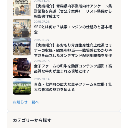
2025.11.26
【実績紹介】青森県内事業所向けアンケート集
計業務を完遂（官公庁案件）｜リスト整備から
報告書作成まで
2025.07.26
SEOとは何か？検索エンジンの仕組みと基本概
念
2025.06.27
【実績紹介】あおもり介護生産性向上推進セミ
ナーの収録・編集を担当──臨場感とわかりや
すさを両立したオンデマンド配信用映像を制作
2025.02.15
金子ファームの和牛を動画コンテンツ撮影！高
品質な牛肉が生まれる環境とは？
2025.02.14
青森・七戸町の広大な金子ファームを空撮！壮
大な牧場の魅力を伝える
お知らせ一覧へ
カテゴリーから探す