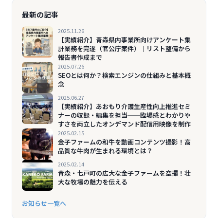
最新の記事
2025.11.26
【実績紹介】青森県内事業所向けアンケート集
計業務を完遂（官公庁案件）｜リスト整備から
報告書作成まで
2025.07.26
SEOとは何か？検索エンジンの仕組みと基本概
念
2025.06.27
【実績紹介】あおもり介護生産性向上推進セミ
ナーの収録・編集を担当──臨場感とわかりや
すさを両立したオンデマンド配信用映像を制作
2025.02.15
金子ファームの和牛を動画コンテンツ撮影！高
品質な牛肉が生まれる環境とは？
2025.02.14
青森・七戸町の広大な金子ファームを空撮！壮
大な牧場の魅力を伝える
お知らせ一覧へ