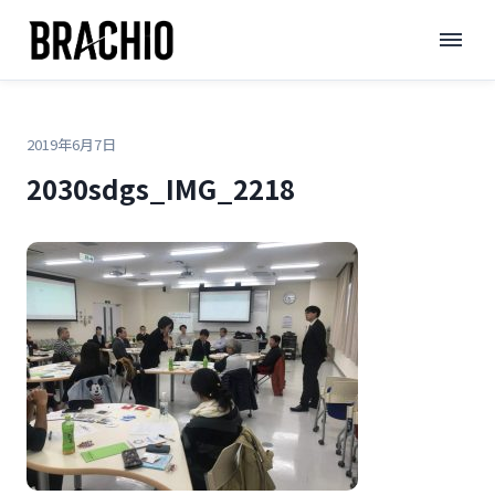
コ
TOP
>
>
2030sdgs_IMG_2218
ン
テ
ン
ツ
2019年6月7日
へ
2030sdgs_IMG_2218
ス
キ
ッ
プ