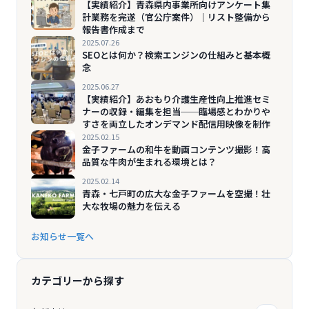
【実績紹介】青森県内事業所向けアンケート集
計業務を完遂（官公庁案件）｜リスト整備から
報告書作成まで
2025.07.26
SEOとは何か？検索エンジンの仕組みと基本概
念
2025.06.27
【実績紹介】あおもり介護生産性向上推進セミ
ナーの収録・編集を担当──臨場感とわかりや
すさを両立したオンデマンド配信用映像を制作
2025.02.15
金子ファームの和牛を動画コンテンツ撮影！高
品質な牛肉が生まれる環境とは？
2025.02.14
青森・七戸町の広大な金子ファームを空撮！壮
大な牧場の魅力を伝える
お知らせ一覧へ
カテゴリーから探す