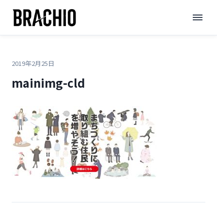
コ
TOP
>
>
mainimg-cld
ン
テ
ン
ツ
2019年2月25日
へ
mainimg-cld
ス
キ
ッ
プ