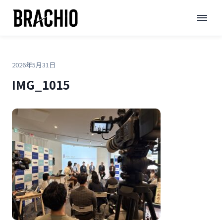
コ
TOP
>
>
IMG_1015
ン
テ
ン
ツ
2026年5月31日
へ
IMG_1015
ス
キ
ッ
プ