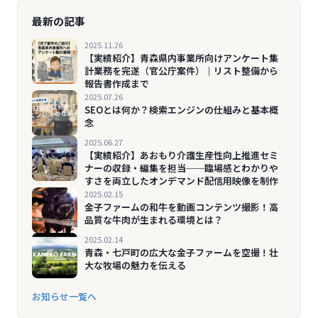
最新の記事
2025.11.26
【実績紹介】青森県内事業所向けアンケート集
計業務を完遂（官公庁案件）｜リスト整備から
報告書作成まで
2025.07.26
SEOとは何か？検索エンジンの仕組みと基本概
念
2025.06.27
【実績紹介】あおもり介護生産性向上推進セミ
ナーの収録・編集を担当──臨場感とわかりや
すさを両立したオンデマンド配信用映像を制作
2025.02.15
金子ファームの和牛を動画コンテンツ撮影！高
品質な牛肉が生まれる環境とは？
2025.02.14
青森・七戸町の広大な金子ファームを空撮！壮
大な牧場の魅力を伝える
お知らせ一覧へ