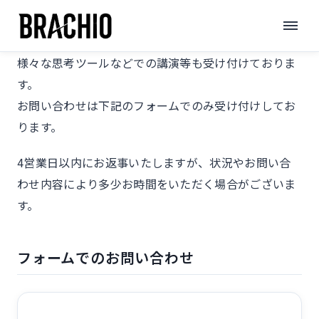
コ
お問い合わせ
ン
サイト制作・チラシやポスター等の制作業務のほか、
テ
様々な思考ツールなどでの講演等も受け付けておりま
ン
す。
ツ
お問い合わせは下記のフォームでのみ受け付けしてお
へ
ります。
ス
キ
4営業日以内にお返事いたしますが、状況やお問い合
ッ
わせ内容により多少お時間をいただく場合がございま
プ
す。
フォームでのお問い合わせ