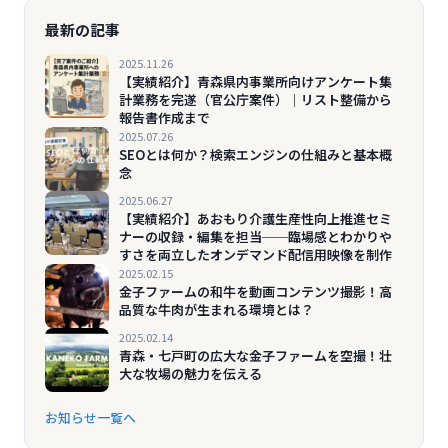
最新の記事
2025.11.26
【実績紹介】青森県内事業所向けアンケート集
計業務を完遂（官公庁案件）｜リスト整備から
報告書作成まで
2025.07.26
SEOとは何か？検索エンジンの仕組みと基本概
念
2025.06.27
【実績紹介】あおもり介護生産性向上推進セミ
ナーの収録・編集を担当──臨場感とわかりや
すさを両立したオンデマンド配信用映像を制作
2025.02.15
金子ファームの和牛を動画コンテンツ撮影！高
品質な牛肉が生まれる環境とは？
2025.02.14
青森・七戸町の広大な金子ファームを空撮！壮
大な牧場の魅力を伝える
お知らせ一覧へ