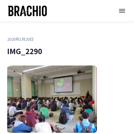
コ
TOP
>
>
IMG_2290
ン
テ
ン
ツ
2020年1月20日
へ
IMG_2290
ス
キ
ッ
プ